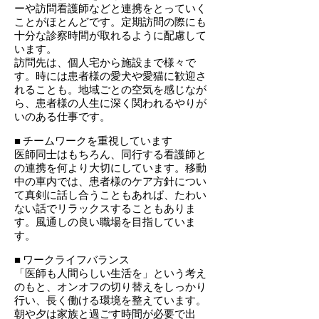
ーや訪問看護師などと連携をとっていく
ことがほとんどです。定期訪問の際にも
十分な診察時間が取れるように配慮して
います。
訪問先は、個人宅から施設まで様々で
す。時には患者様の愛犬や愛猫に歓迎さ
れることも。地域ごとの空気を感じなが
ら、患者様の人生に深く関われるやりが
いのある仕事です。
■ チームワークを重視しています
医師同士はもちろん、同行する看護師と
の連携を何より大切にしています。移動
中の車内では、患者様のケア方針につい
て真剣に話し合うこともあれば、たわい
ない話でリラックスすることもありま
す。風通しの良い職場を目指していま
す。
■ ワークライフバランス
「医師も人間らしい生活を」という考え
のもと、オンオフの切り替えをしっかり
行い、長く働ける環境を整えています。
朝や夕は家族と過ごす時間が必要で出