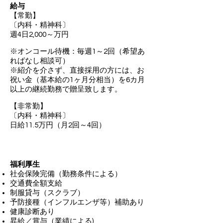
給与
【常勤】
〔内科・精神科〕
週4日2,000～万円
※オンコール待機：毎週1～2回（希望あ
ればなし相談可）
※
紹介を介さず、直接採用の方には、お
祝い金（基本給の1ヶ月分相当）を6カ月
以上の継続勤務で贈呈致します。
【非常勤】
〔内科・精神科〕
日給11.5万円（月2回～4回）
福利厚生
社会保険完備（勤務条件による）
交通費全額支給
制服貸与（スクラブ）
予防接種（インフルエンザ等）補助あり
健康診断あり
昇給／賞与（業績による)