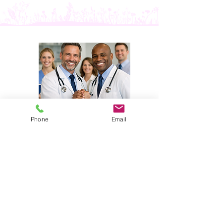
Phone
Email
​ご応募お待ちしております
こちらからも応募可能です
私たちの仕事に興味がある方はぜひご連
絡ください。折り返しお電話致しますの
で、メッセージ欄にお電話番号の記載も
お願いします。